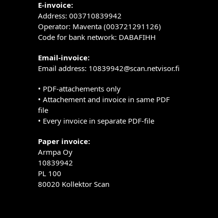
E-invoice:
Address: 003710839942
Operator: Maventa (003721291126)
Code for bank network: DABAFIHH
Email-invoice:
Email address: 10839942@scan.netvisor.fi
• PDF-attachements only
• Attachement and invoice in same PDF
file
• Every invoice in separate PDF-file
Paper invoice:
Armpa Oy
10839942
PL 100
80020 Kollektor Scan