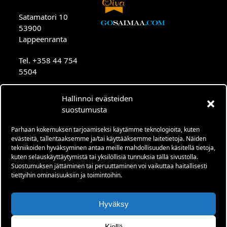
Satamatori 10
53900
Lappeenranta
Tel. +358 44 754
5504
Our terrace is
Hallinnoi evästeiden
open from mid-
suostumusta
april to mid-
september always
Parhaan kokemuksen tarjoamiseksi käytämme teknologioita, kuten
when weather
evästeitä, tallentaaksemme ja/tai käyttääksemme laitetietoja. Näiden
tekniikoiden hyväksyminen antaa meille mahdollisuuden käsitellä tietoja,
permitting.
kuten selauskäyttäytymistä tai yksilöllisiä tunnuksia tällä sivustolla.
Suostumuksen jättäminen tai peruuttaminen voi vaikuttaa haitallisesti
Normally 10.00-
tiettyihin ominaisuuksiin ja toimintoihin.
02.00.
We reserve the
Hyväksy
rights.
Kiellä