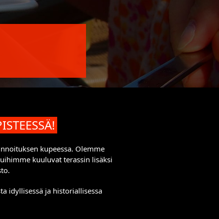
ISTEESSÄ!
 linnoituksen kupeessa. Olemme
luihimme kuuluvat terassin lisäksi
to.
 idyllisessä ja historiallisessa