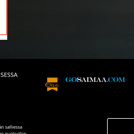
NSESSA
n salliessa
n puoliväliin.