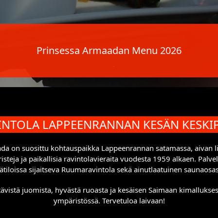
Prinsessa Armaadan Menu 2026
INTOLA LAPPEENRANNAN KESÄN KESKIP
ada on suosittu kohtauspaikka Lappeenrannan satamassa, aivan
steja ja paikallisia ravintolavieraita vuodesta 1959 alkaen. Palve
sätiloissa sijaitseva Ruumaravintola sekä ainutlaatuinen saunaosas
ävistä juomista, hyvästä ruoasta ja kesäisen Saimaan kimalluksesta
ympäristössä. Tervetuloa laivaan!